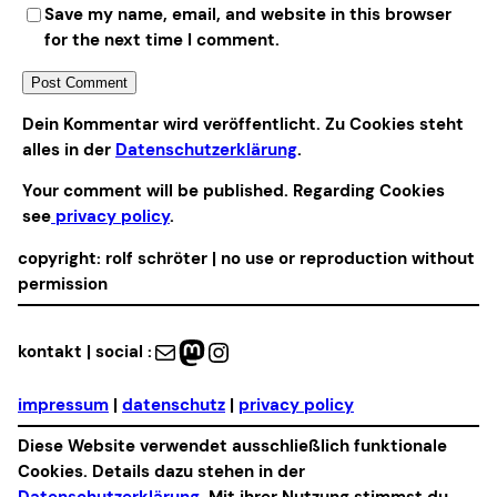
Save my name, email, and website in this browser
for the next time I comment.
Alternative:
Dein Kommentar wird veröffentlicht. Zu Cookies steht
alles in der
Datenschutzerklärung
.
Your comment will be published. Regarding Cookies
see
privacy policy
.
copyright: rolf schröter | no use or reproduction without
permission
Mail
Mastodon
Instagram
kontakt | social :
impressum
|
datenschutz
|
privacy policy
Diese Website verwendet ausschließlich funktionale
Cookies. Details dazu stehen in der
Datenschutzerklärung
. Mit ihrer Nutzung stimmst du