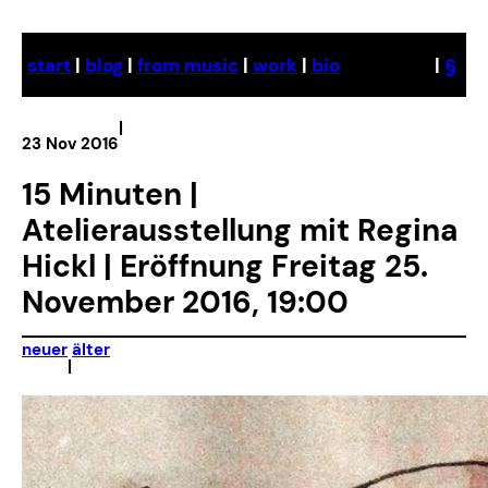
Skip
to
start
|
blog
|
from music
|
work
|
bio
|
§
content
|
23 Nov 2016
15 Minuten |
Atelierausstellung mit Regina
Hickl | Eröffnung Freitag 25.
November 2016, 19:00
neuer
älter
|