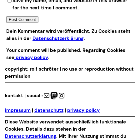
Save my name, email, and website in this browser
for the next time I comment.
Alternative:
Dein Kommentar wird veröffentlicht. Zu Cookies steht
alles in der
Datenschutzerklärung
.
Your comment will be published. Regarding Cookies
see
privacy policy
.
copyright: rolf schröter | no use or reproduction without
permission
Mail
Mastodon
Instagram
kontakt | social :
impressum
|
datenschutz
|
privacy policy
Diese Website verwendet ausschließlich funktionale
Cookies. Details dazu stehen in der
Datenschutzerklärung
. Mit ihrer Nutzung stimmst du