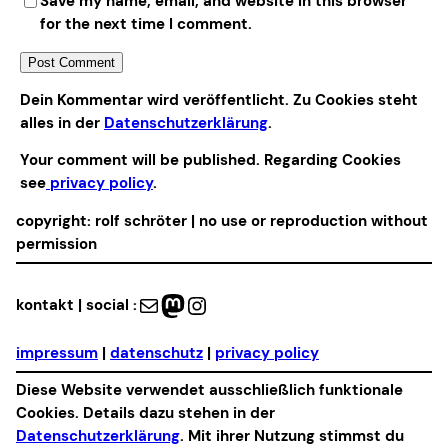
Save my name, email, and website in this browser
for the next time I comment.
Alternative:
Dein Kommentar wird veröffentlicht. Zu Cookies steht
alles in der
Datenschutzerklärung
.
Your comment will be published. Regarding Cookies
see
privacy policy
.
copyright: rolf schröter | no use or reproduction without
permission
Mail
Mastodon
Instagram
kontakt | social :
impressum
|
datenschutz
|
privacy policy
Diese Website verwendet ausschließlich funktionale
Cookies. Details dazu stehen in der
Datenschutzerklärung
. Mit ihrer Nutzung stimmst du