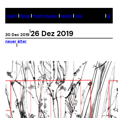
Skip
to
start
|
blog
|
from music
|
work
|
bio
|
§
content
|
26 Dez 2019
30 Dec 2019
neuer
älter
|