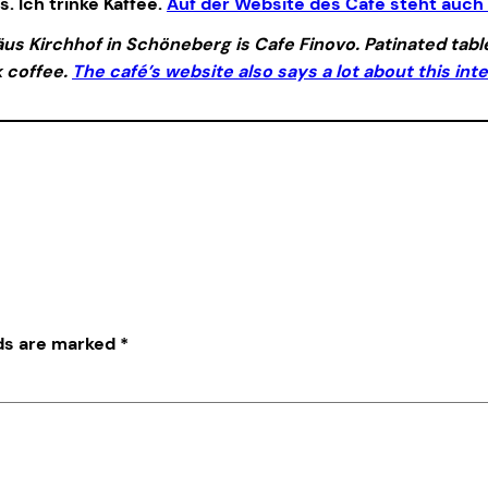
 Ich trinke Kaffee.
Auf der Website des Cafe steht auch 
s Kirchhof in Schöneberg is Cafe Finovo. Patinated tables
k coffee.
The café’s website also says a lot about this in
lds are marked
*