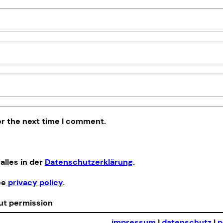
or the next time I comment.
alles in der
Datenschutzerklärung
.
ee
privacy policy
.
out permission
impressum
|
datenschutz
|
p