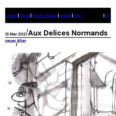
Skip
to
start
|
blog
|
from music
|
work
|
bio
|
§
content
|
Aux Delices Normands
13 Mar 2021
neuer
älter
|