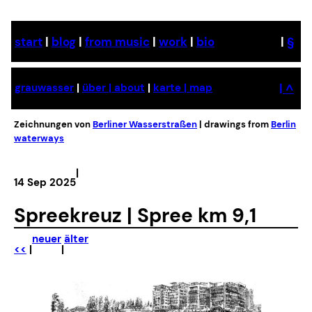
start
|
blog
|
from music
|
work
|
bio
|
§
|
^
grauwasser
|
über | about
|
karte | map
Zeichnungen von
Berliner Wasserstraßen
| drawings from
Berlin
waterways
|
14 Sep 2025
Spreekreuz | Spree km 9,1
neuer
älter
<<
|
|