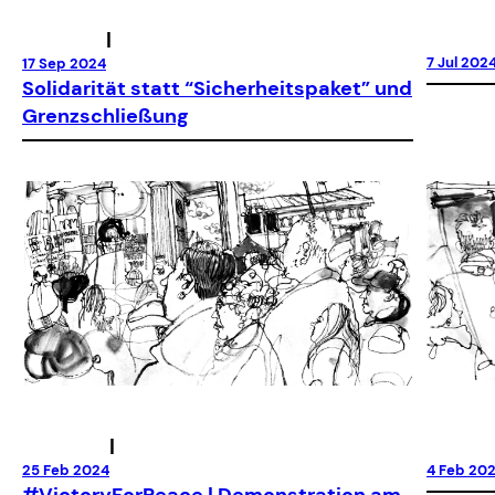
|
7 Jul 202
17 Sep 2024
Solidarität statt “Sicherheitspaket” und
Grenzschließung
|
25 Feb 2024
4 Feb 20