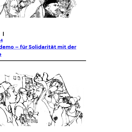
|
24
emo – für Solidarität mit der
e