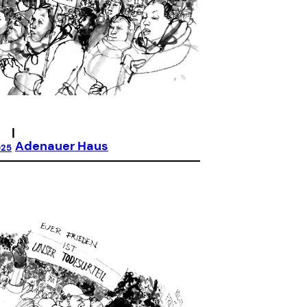
|
Adenauer Haus
025