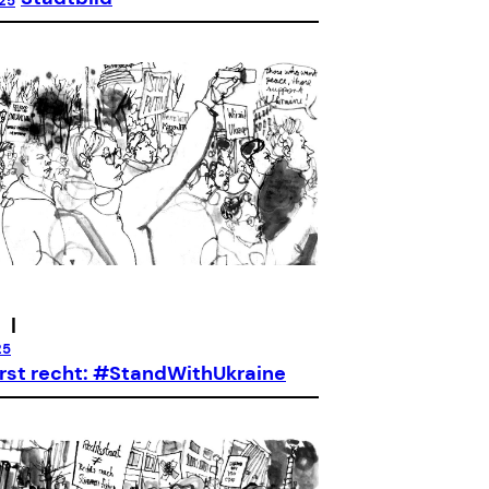
025
|
25
erst recht: #StandWithUkraine