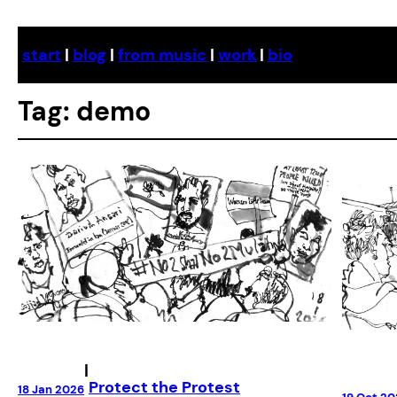
Skip
to
start
|
blog
|
from music
|
work
|
bio
content
Tag:
demo
|
Protect the Protest
18 Jan 2026