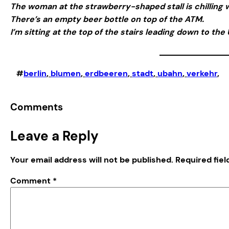
The woman at the strawberry-shaped stall is chilling w
There’s an empty beer bottle on top of the ATM.
I’m sitting at the top of the stairs leading down to th
#
berlin
, 
blumen
, 
erdbeeren
, 
stadt
, 
ubahn
, 
verkehr
,
Comments
Leave a Reply
Your email address will not be published.
Required fie
Comment
*