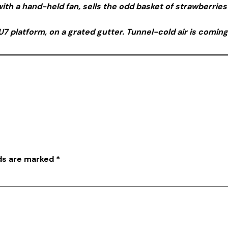
ith a hand-held fan, sells the odd basket of strawberrie
e U7 platform, on a grated gutter. Tunnel-cold air is comin
lds are marked
*