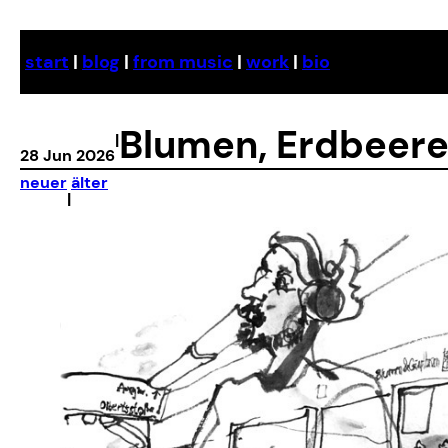
Skip
to
start
|
blog
|
from music
|
work
|
bio
content
Blumen, Erdbeere
|
28 Jun 2026
neuer
älter
|